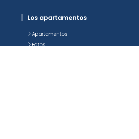
Los apartamentos
Apartamentos
Fotos
Equipamiento
Localización
Contacto
Asuntos legales
Consejos de seguridad
Política de Privacidad
Politica de Cookies